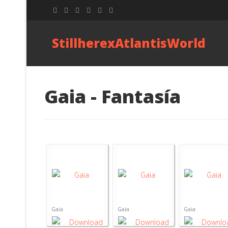
StillherexAtlantisWorld
Gaia - Fantasía
Gaia
Gaia
Gaia