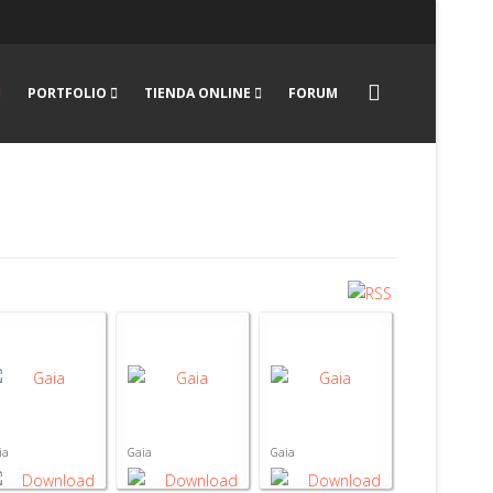
PORTFOLIO
TIENDA ONLINE
FORUM
ia
Gaia
Gaia