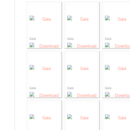
Gaia
Gaia
Gaia
Gaia
Gaia
Gaia