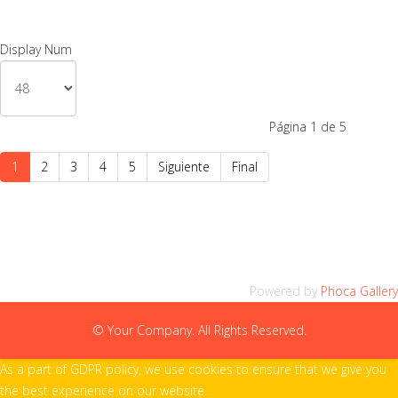
Display Num
Página 1 de 5
1
2
3
4
5
Siguiente
Final
Powered by
Phoca Gallery
© Your Company. All Rights Reserved.
As a part of GDPR policy, we use cookies to ensure that we give you
the best experience on our website.