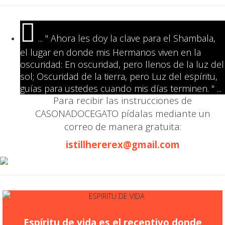
... " Ahora les doy la clave para el Shambala,
el lugar en donde mis Hermanos viven en la
oscuridad: En oscuridad, pero llenos de la luz del
sol; Oscuridad de la tierra, pero Luz del espíritu,
guías para ustedes cuando mis días terminen. " ...
Para recibir las instrucciones de
CASONADOCEGATO pídalas mediante un
correo de manera gratuita:
istillhererex@gmail.com
Espíritu de vida es el receptivo donde