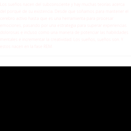
Los sueños nacen del subconsciente y hay muchas teorías acerca
del porqué de su existencia. Desde que soñamos para mantener el
cerebro activo hasta que es una herramienta para procesar
emociones, pasando por una estrategia para superar experiencias
dolorosas e incluso como una manera de potenciar las habilidades
mentales e incrementar la creatividad. Los sueños, sueños son. Y
estos nacen en la fase REM.