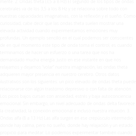
mente. 2. Ondas theta (3,5 a 8 Hz) El segundo de los tipos de ondas
cerebrales va de los 3,5 a los 8 Hz y se relaciona sobre todo con
nuestras capacidades imaginativas, con la reflexión y el sueño. Como
curiosidad, cabe decir que las ondas theta suelen mostrar una
elevada actividad cuando experimentamos emociones muy
profundas. Un ejemplo sencillo en el cual podemos ser conscientes
de en qué momento este tipo de onda toma el control, es cuando
terminamos de hacer un esfuerzo o una tarea que nos ha
demandado mucha energía. Justo en ese instante en que nos
relajamos y dejamos “volar” nuestra imaginación, las ondas theta
adquieren mayor presencia en nuestro cerebro. Otros datos
ilustrativos son los siguientes: un pico elevado de ondas theta puede
relacionarse con algún trastorno depresivo o con falta de atención.
Los picos bajos cursan con ansiedad, estrés y baja autoconciencia
emocional. Sin embargo, un nivel adecuado de ondas delta favorece
la creatividad, la conexión emocional e incluso nuestra intuición. 3.
Ondas alfa (8 a 13 Hz) Las alfa surgen en ese crepúsculo intermedio
donde hay calma, pero no sueño, donde hay relajación y un estado
propicio para meditar. Lo podemos experimentar también cuando