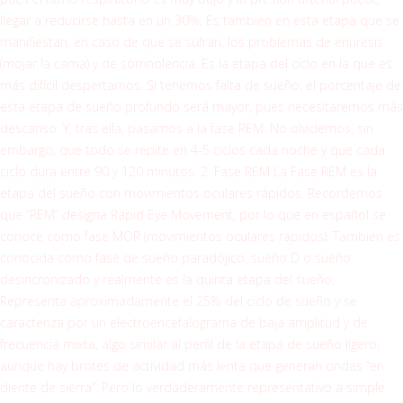
llegar a reducirse hasta en un 30%. Es también en esta etapa que se
manifiestan, en caso de que se sufran, los problemas de enuresis
(mojar la cama) y de somnolencia. Es la etapa del ciclo en la que es
más difícil despertarnos. Si tenemos falta de sueño, el porcentaje de
esta etapa de sueño profundo será mayor, pues necesitaremos más
descanso. Y, tras ella, pasamos a la fase REM. No olvidemos, sin
embargo, que todo se repite en 4-5 ciclos cada noche y que cada
ciclo dura entre 90 y 120 minutos. 2. Fase REM La Fase REM es la
etapa del sueño con movimientos oculares rápidos. Recordemos
que “REM” designa Rapid Eye Movement, por lo que en español se
conoce como fase MOR (movimientos oculares rápidos). También es
conocida como fase de sueño paradójico, sueño D o sueño
desincronizado y realmente es la quinta etapa del sueño.
Representa aproximadamente el 25% del ciclo de sueño y se
caracteriza por un electroencefalograma de baja amplitud y de
frecuencia mixta, algo similar al perfil de la etapa de sueño ligero,
aunque hay brotes de actividad más lenta que generan ondas “en
diente de sierra”. Pero lo verdaderamente representativo a simple