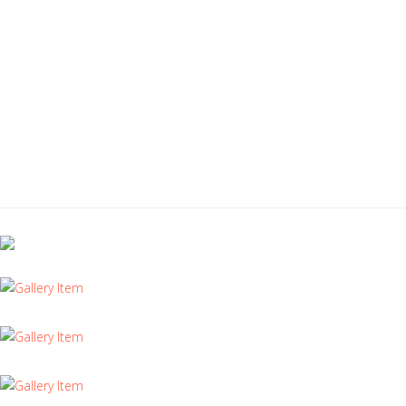
inconsciente aún no ha sido puesta en práctica
sin beneficio alguno.
Igual fue creado TETA para no perder la fe en
lo que algún día se ganó en civilización.