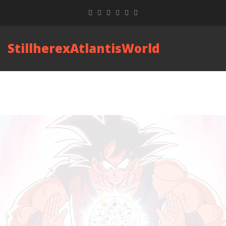
StillherexAtlantisWorld