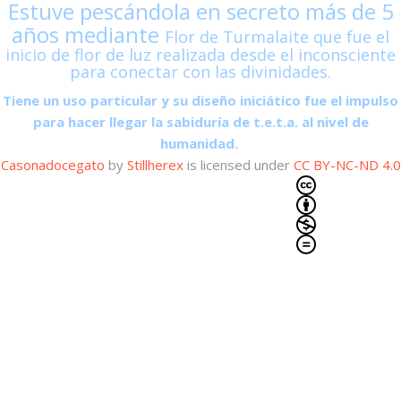
Estuve pescándola en secreto más de 5
años mediante
Flor de Turmalaite que fue el
inicio de flor de luz realizada desde el inconsciente
para conectar con las divinidades.
Tiene un uso particular y su diseño iniciático fue el impulso
para hacer llegar la sabiduría de t.e.t.a. al nivel de
humanidad.
Casonadocegato
by
Stillherex
is licensed under
CC BY-NC-ND 4.0
Son verdades que acompañaban los días de la
Atlántida en tiempos remotos, igual que lo es
la palabra en nuestros días y que suplanta la
autenticidad del ser humano.
Imbuido con poderes que actúan en el