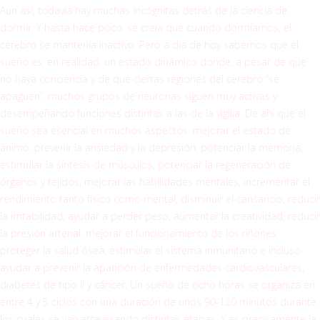
Aun así, todavía hay muchas incógnitas detrás de la ciencia de
dormir. Y hasta hace poco, se creía que cuando dormíamos, el
cerebro se mantenía inactivo. Pero a día de hoy sabemos que el
sueño es, en realidad, un estado dinámico donde, a pesar de que
no haya conciencia y de que ciertas regiones del cerebro “se
apaguen”, muchos grupos de neuronas siguen muy activas y
desempeñando funciones distintas a las de la vigilia. De ahí que el
sueño sea esencial en muchos aspectos: mejorar el estado de
ánimo, prevenir la ansiedad y la depresión, potenciar la memoria,
estimular la síntesis de músculos, potenciar la regeneración de
órganos y tejidos, mejorar las habilidades mentales, incrementar el
rendimiento tanto físico como mental, disminuir el cansancio, reducir
la irritabilidad, ayudar a perder peso, aumentar la creatividad, reducir
la presión arterial, mejorar el funcionamiento de los riñones,
proteger la salud ósea, estimular el sistema inmunitario e incluso
ayudar a prevenir la aparición de enfermedades cardiovasculares,
diabetes de tipo II y cáncer. Un sueño de ocho horas se organiza en
entre 4 y 5 ciclos con una duración de unos 90-120 minutos durante
los cuales se van atravesando distintas etapas. Y es precisamente la