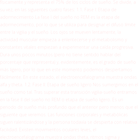
físicamente y representa el 75% de los ciclos de sueño. Se divide, a
su vez, en las siguientes cuatro fases: 1.1. Fase I: Etapa de
adormecimiento La fase I del sueño no REM es la etapa de
adormecimiento, por lo que se utiliza para designar el difuso límite
entre la vigilia y el sueño. Los ojos se mueven lentamente, la
actividad muscular empieza a enlentecerse y el metabolismo y
constantes vitales empiezan a experimentar una caída progresiva.
Dura unos pocos minutos (pero no tiene sentido hablar del
porcentaje que representa) y, evidentemente, es el grado de sueño
más ligero, por lo que en este momento podemos despertarnos
fácilmente. En este estado, el electroencefalograma muestra ondas
alfa y theta. 1.2. Fase II: Etapa de sueño ligero Nos sumergimos en el
sueño como tal. Tras superar esta transición vigilia-sueño entramos
en la fase II del sueño no REM o etapa de sueño ligero. Es un
periodo de sueño más profundo que el anterior pero menos que el
siguiente que veremos. Las funciones corporales y metabólicas
siguen ralentizándose y la persona todavía se despierta con relativa
facilidad. Existen movimientos oculares leves, el
electroencefalograma muestra ondas theta, ritmos sigma y