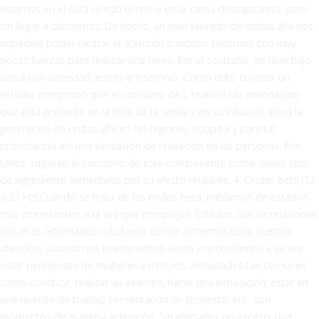
estamos en el sofá viendo la tele o en la cama descansando, pero
sin llegar a dormirnos. De hecho, un nivel elevado de ondas alfa nos
impediría poder centrar la atención o incluso sentirnos con muy
pocas fuerzas para realizar una tarea. Por el contrario, un nivel bajo
cursa con ansiedad, estrés e insomnio. Como dato curioso, un
estudio comprobó que el consumo de L-teanina (un aminoácido
que está presente en la hoja de té verde y en su infusión), eleva la
generación de ondas alfa en las regiones occipital y parietal;
provocando así una sensación de relajación en las personas. Por
tanto, sugieren el consumo de este componente como nuevo tipo
de ingrediente alimentario por su efecto relajante. 4. Ondas beta (12
a 33 Hz) Cuando se trata de las ondas beta, hablamos de estados
muy interesantes, a la vez que complejos. Estados que se relacionan
con esas actividades cotidianas donde ponemos toda nuestra
atención, cuando nos mantenemos alerta y necesitamos a su vez
estar pendientes de múltiples estímulos. Actividades tan comunes
como conducir, realizar un examen, hacer una exposición, estar en
una reunión de trabajo presentando un proyecto, etc., son
momentos de máxima activación. Sin embargo, un exceso, una